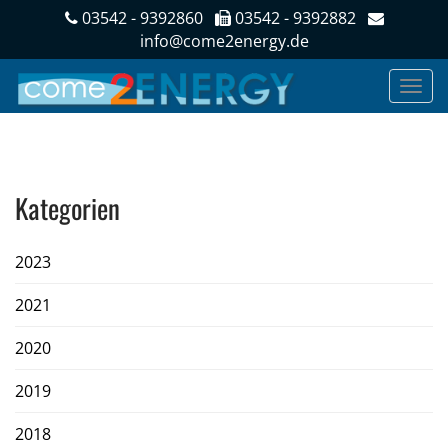
03542 - 9392860
03542 - 9392882
info@come2energy.de
Kategorien
2023
2021
2020
2019
2018