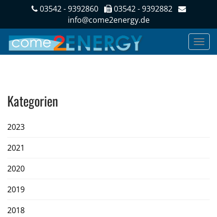
03542 - 9392860
03542 - 9392882
info@come2energy.de
Kategorien
2023
2021
2020
2019
2018