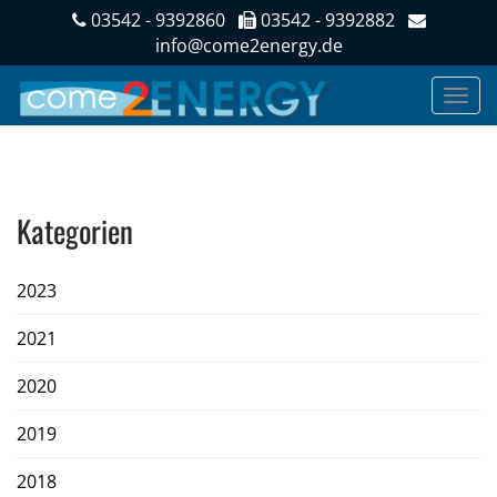
03542 - 9392860
03542 - 9392882
info@come2energy.de
Kategorien
2023
2021
2020
2019
2018